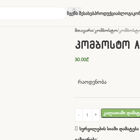
Ჩვენს Შესახებ
Პროდუქცია
Ბლოგი
Კო
მთავარი
კომბოსტო
კომბოსტ
კომბოსტო A
30.00
₾
ᲠᲐᲝᲓᲔᲜᲝᲑᲐ
Კალათაში Დამატ
სურვილების სიაში დამატება
გაზიარება: